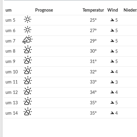
um
Prognose
Temperatur
Wind
Nieder
um 5
25°
5
um 6
27°
5
um 7
29°
5
um 8
30°
5
um 9
31°
5
um 10
32°
4
um 11
33°
3
um 12
34°
4
um 13
35°
5
um 14
35°
4