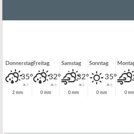
Monta
Donnerstag
Freitag
Samstag
Sonntag
35°
32°
32°
35°
7
5
3
3
2 mm
0 mm
0 mm
0 mm
0 m