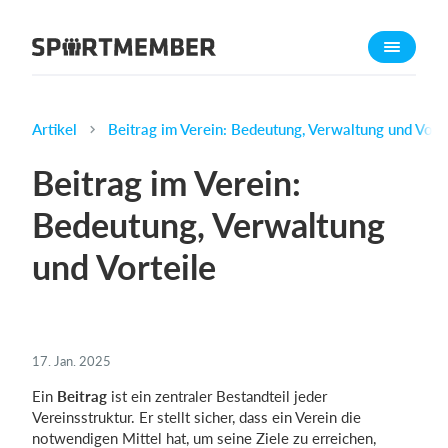
Über SportMember
Über uns
Triff uns
Artikel
Beitrag im Verein: Bedeutung, Verwaltung und Vorte
Karriere
Beitrag im Verein:
Funktionen
Bedeutung, Verwaltung
Trainingsplan
und Vorteile
Mitgliedsbeitrag
Homepage erstellen
Vereins App
Belegungsplan
17. Jan. 2025
Ein
Beitrag
ist ein zentraler Bestandteil jeder
Was kostet es?
Vereinsstruktur. Er stellt sicher, dass ein Verein die
notwendigen Mittel hat, um seine Ziele zu erreichen,
Deutsch