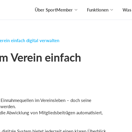
Über SportMember
Funktionen
Was 
erein einfach digital verwalten
im Verein einfach
n Einnahmequellen im Vereinsleben – doch seine
 werden.
die Abwicklung von Mitgliedsbeiträgen automatisiert,
s digitale System bietet jederzeit einen klaren Überblick