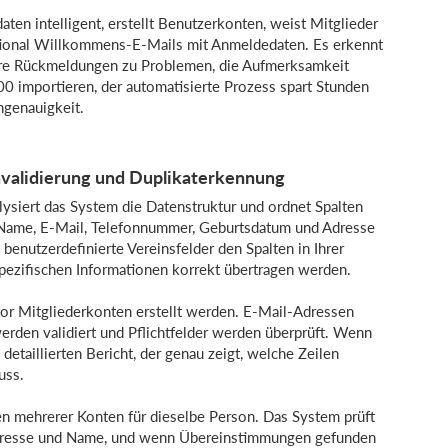
ten intelligent, erstellt Benutzerkonten, weist Mitglieder
ional Willkommens-E-Mails mit Anmeldedaten. Es erkennt
klare Rückmeldungen zu Problemen, die Aufmerksamkeit
00 importieren, der automatisierte Prozess spart Stunden
ngenauigkeit.
nvalidierung und Duplikaterkennung
lysiert das System die Datenstruktur und ordnet Spalten
e Name, E-Mail, Telefonnummer, Geburtsdatum und Adresse
enutzerdefinierte Vereinsfelder den Spalten in Ihrer
spezifischen Informationen korrekt übertragen werden.
evor Mitgliederkonten erstellt werden. E-Mail-Adressen
erden validiert und Pflichtfelder werden überprüft. Wenn
detaillierten Bericht, der genau zeigt, welche Zeilen
uss.
en mehrerer Konten für dieselbe Person. Das System prüft
dresse und Name, und wenn Übereinstimmungen gefunden