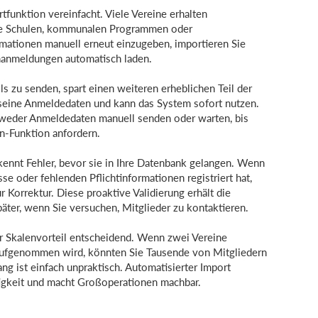
tfunktion vereinfacht. Viele Vereine erhalten
ie Schulen, kommunalen Programmen oder
rmationen manuell erneut einzugeben, importieren Sie
onanmeldungen automatisch laden.
 zu senden, spart einen weiteren erheblichen Teil der
t seine Anmeldedaten und kann das System sofort nutzen.
tweder Anmeldedaten manuell senden oder warten, bis
n-Funktion anfordern.
ennt Fehler, bevor sie in Ihre Datenbank gelangen. Wenn
se oder fehlenden Pflichtinformationen registriert hat,
 Korrektur. Diese proaktive Validierung erhält die
äter, wenn Sie versuchen, Mitglieder zu kontaktieren.
er Skalenvorteil entscheidend. Wenn zwei Vereine
aufgenommen wird, könnten Sie Tausende von Mitgliedern
g ist einfach unpraktisch. Automatisierter Import
tigkeit und macht Großoperationen machbar.