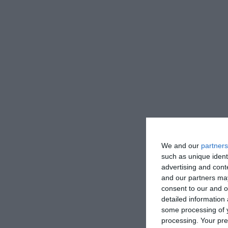
We and our
partners
such as unique ident
advertising and con
and our partners may
consent to our and o
detailed information
some processing of y
processing. Your pre