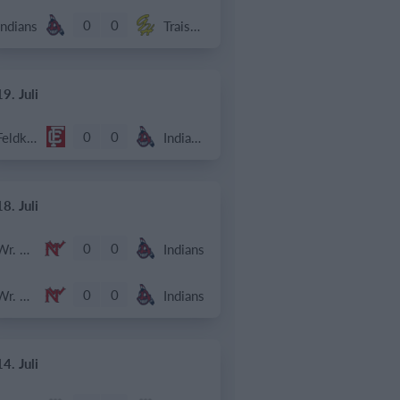
0
0
Indians
Traiskirchen Grasshoppers
19. Juli
0
0
Feldkirch Cardinals U18
Indians 2
18. Juli
0
0
Wr. Neustadt Diving Ducks
Indians
0
0
Wr. Neustadt Diving Ducks
Indians
14. Juli