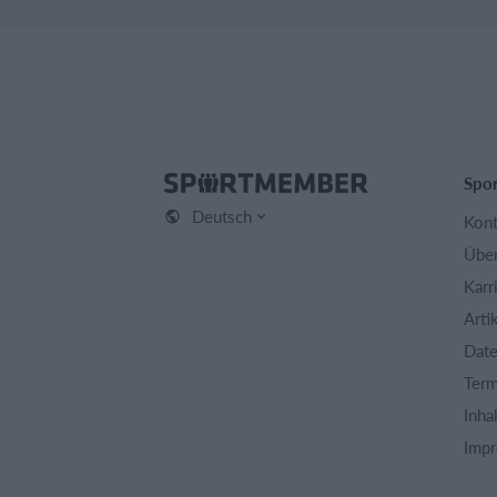
Spo
Deutsch
Kont
Über
Karr
Arti
Date
Term
Inha
Imp