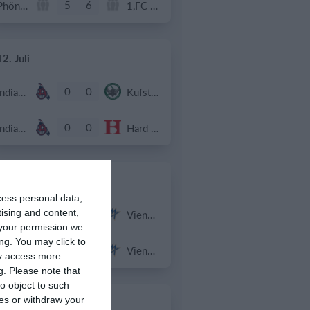
5
6
Phönix Neuhart
1,FC St. Peter
12. Juli
0
0
Indians Juniors U16
Kufstein Vikings U16
0
0
Indians Juniors U16
Hard Bulls U16
11. Juli
cess personal data,
0
0
Indians
Vienna Metrostars
tising and content,
your permission we
ng. You may click to
0
0
Indians
Vienna Metrostars
ay access more
g.
Please note that
o object to such
ces or withdraw your
5. Juli