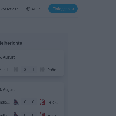
Einloggen
kostet es?
AT
ielberichte
5. August
3
1
Atletico Graz
Phönix Neuhart
2. August
0
0
Indians 2
Feldkirch Cardinals
0
0
Indians 2
Feldkirch Cardinals