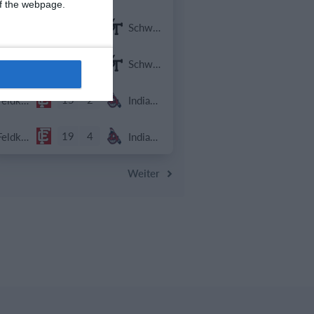
 of the webpage.
8
0
Indians 2
Schwaz Tigers
20
8
Indians 2
Schwaz Tigers
15
2
Feldkirch Cardinals U10
Indians Kids U10
19
4
Feldkirch Cardinals U10
Indians Kids U10
Weiter