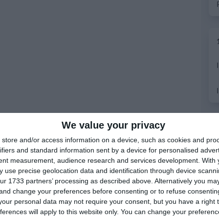
We value your privacy
store and/or access information on a device, such as cookies and pro
ifiers and standard information sent by a device for personalised adver
tent measurement, audience research and services development.
With 
 use precise geolocation data and identification through device scanni
ur 1733 partners’ processing as described above. Alternatively you m
 and change your preferences before consenting or to refuse consentin
our personal data may not require your consent, but you have a right t
ferences will apply to this website only. You can change your preferen