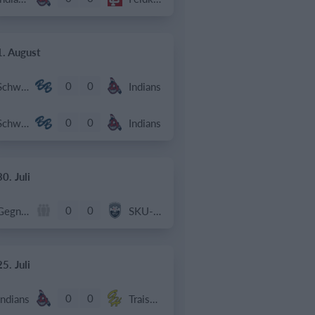
1. August
0
0
Schwechat Blue Bats
Indians
0
0
Schwechat Blue Bats
Indians
30. Juli
0
0
Gegner
SKU-AMA
25. Juli
0
0
Indians
Traiskirchen Grasshoppers