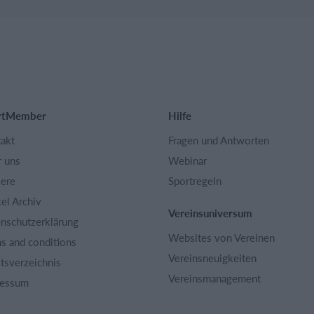
rtMember
Hilfe
akt
Fragen und Antworten
 uns
Webinar
iere
Sportregeln
kel Archiv
Vereinsuniversum
nschutzerklärung
Websites von Vereinen
s and conditions
Vereinsneuigkeiten
ltsverzeichnis
Vereinsmanagement
ressum