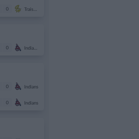
0
Traiskirchen Grasshoppers
0
Indians 2
0
Indians
0
Indians