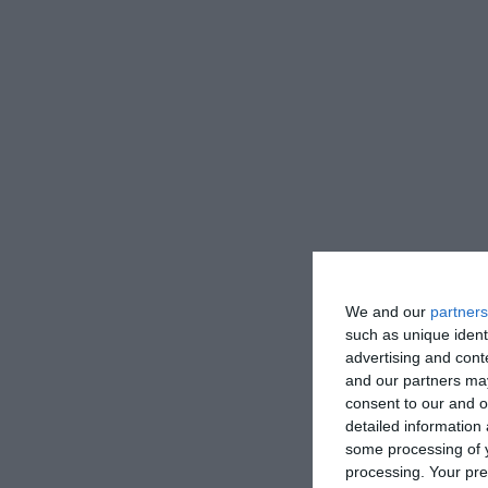
We and our
partners
such as unique ident
advertising and con
and our partners may
consent to our and o
detailed information
some processing of y
processing. Your pre