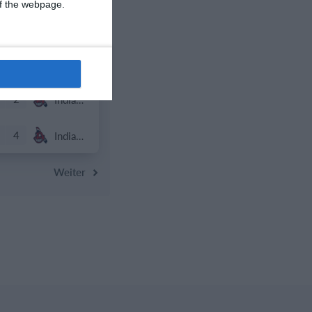
 of the webpage.
0
Schwaz Tigers
0
8
Schwaz Tigers
5
2
Indians Kids U10
9
4
Indians Kids U10
Weiter