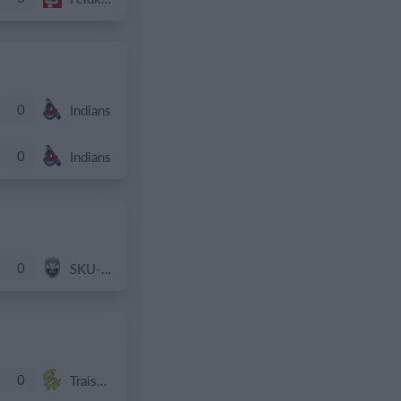
0
Indians
0
Indians
0
SKU-AMA
0
Traiskirchen Grasshoppers