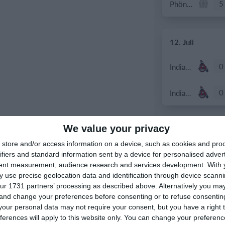
5
Phönix Neuhart
12. Juli
0
Indians Juniors U16
0
Indians Juniors U16
We value your privacy
11. Juli
store and/or access information on a device, such as cookies and pro
0
Indians
ifiers and standard information sent by a device for personalised adver
tent measurement, audience research and services development.
With 
 use precise geolocation data and identification through device scanni
0
Indians
ur 1731 partners’ processing as described above. Alternatively you m
 and change your preferences before consenting or to refuse consentin
our personal data may not require your consent, but you have a right t
ferences will apply to this website only. You can change your preferen
5. Juli