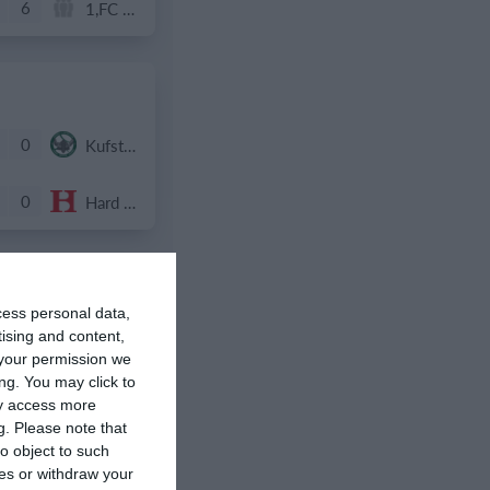
6
1,FC St. Peter
0
Kufstein Vikings U16
0
Hard Bulls U16
cess personal data,
0
Vienna Metrostars
tising and content,
your permission we
ng. You may click to
0
Vienna Metrostars
ay access more
g.
Please note that
o object to such
ces or withdraw your