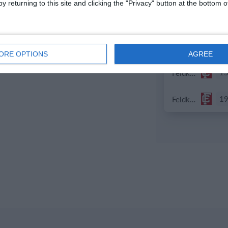
y returning to this site and clicking the "Privacy" button at the bottom
8
Indians 2
2
Indians 2
ORE OPTIONS
AGREE
1
Feldkirch Cardinals U10
1
Feldkirch Cardinals U10