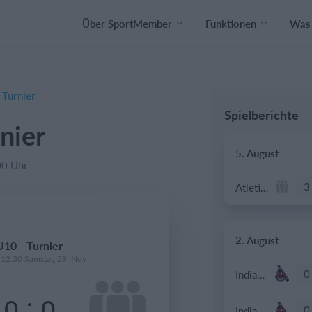
Über SportMember
Funktionen
Was 
 Turnier
Spielberichte
nier
5. August
00 Uhr
3
Atletico Graz
2. August
U10 - Turnier
 12:30 Samstag 29. Nov
0
Indians 2
:
0
0
0
Indians 2