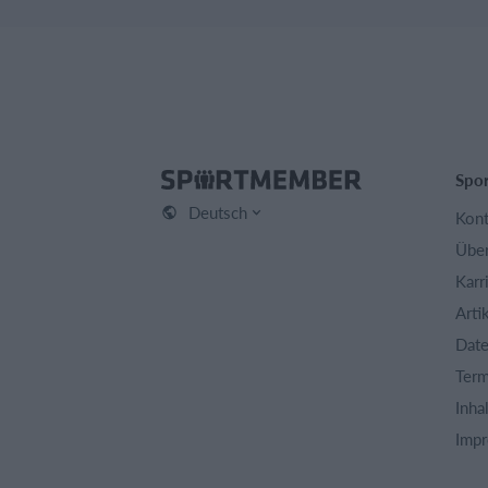
Spo
Deutsch
Kont
Über
Karr
Arti
Date
Term
Inha
Imp