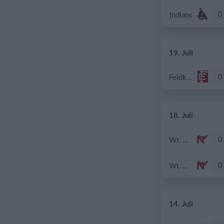
0
Indians
19. Juli
0
Feldkirch Cardinals U18
18. Juli
0
Wr. Neustadt Diving Ducks
0
Wr. Neustadt Diving Ducks
14. Juli