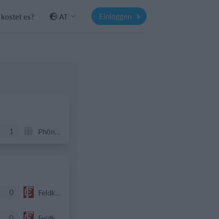
Einloggen
kostet es?
AT
1
Phönix Neuhart
0
Feldkirch Cardinals
0
Feldkirch Cardinals