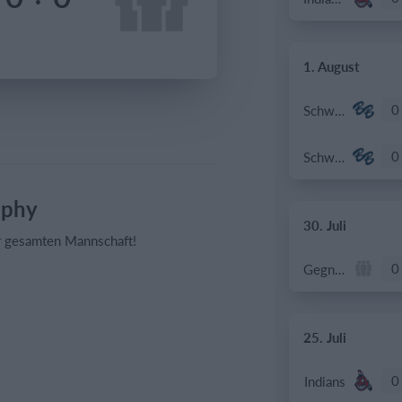
1. August
0
Schwechat Blue Bats
0
Schwechat Blue Bats
ophy
30. Juli
er gesamten Mannschaft!
0
Gegner
25. Juli
0
Indians