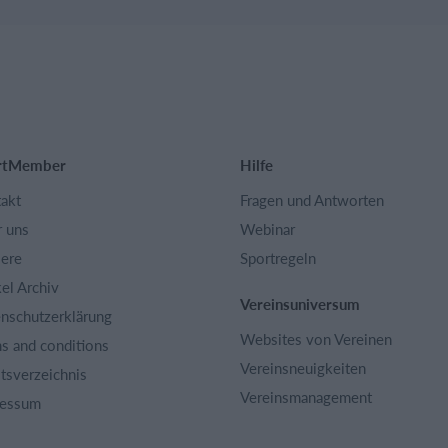
rtMember
Hilfe
akt
Fragen und Antworten
 uns
Webinar
iere
Sportregeln
kel Archiv
Vereinsuniversum
nschutzerklärung
Websites von Vereinen
s and conditions
Vereinsneuigkeiten
ltsverzeichnis
Vereinsmanagement
ressum