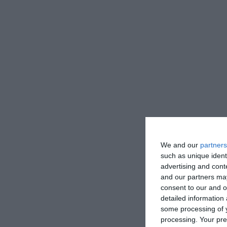
We and our
partners
such as unique ident
advertising and con
and our partners may
consent to our and o
detailed information
some processing of y
processing. Your pre