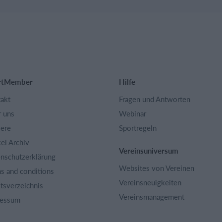
rtMember
Hilfe
akt
Fragen und Antworten
 uns
Webinar
iere
Sportregeln
kel Archiv
Vereinsuniversum
nschutzerklärung
Websites von Vereinen
s and conditions
Vereinsneuigkeiten
ltsverzeichnis
Vereinsmanagement
ressum