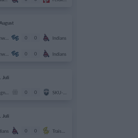
 August
0
0
Schwechat Blue Bats
Indians
0
0
Schwechat Blue Bats
Indians
 Juli
0
0
Gegner
SKU-AMA
 Juli
0
0
dians
Traiskirchen Grasshoppers