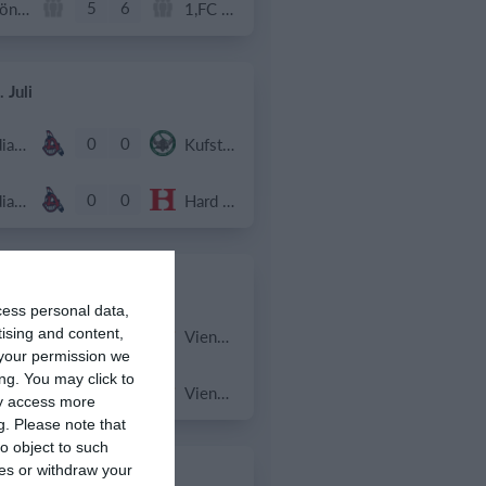
5
6
Phönix Neuhart
1,FC St. Peter
 Juli
0
0
Indians Juniors U16
Kufstein Vikings U16
0
0
Indians Juniors U16
Hard Bulls U16
 Juli
cess personal data,
0
0
dians
Vienna Metrostars
tising and content,
your permission we
ng. You may click to
0
0
dians
Vienna Metrostars
ay access more
g.
Please note that
o object to such
ces or withdraw your
Juli