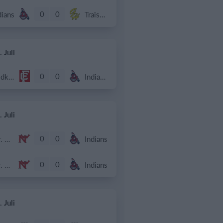
0
0
dians
Traiskirchen Grasshoppers
 Juli
0
0
Feldkirch Cardinals U18
Indians 2
 Juli
0
0
Wr. Neustadt Diving Ducks
Indians
0
0
Wr. Neustadt Diving Ducks
Indians
 Juli