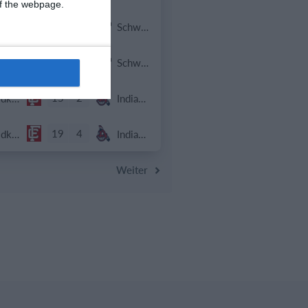
 of the webpage.
8
0
Indians 2
Schwaz Tigers
20
8
Indians 2
Schwaz Tigers
15
2
Feldkirch Cardinals U10
Indians Kids U10
19
4
Feldkirch Cardinals U10
Indians Kids U10
Weiter