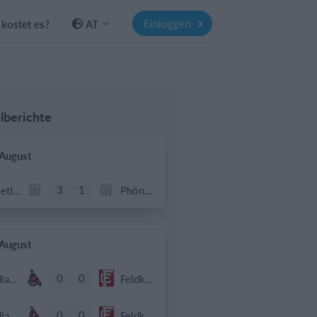
Einloggen
kostet es?
AT
lberichte
 August
3
1
Atletico Graz
Phönix Neuhart
 August
0
0
Indians 2
Feldkirch Cardinals
0
0
Indians 2
Feldkirch Cardinals