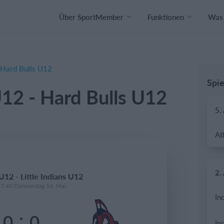
Über SportMember
Funktionen
Was 
- Hard Bulls U12
Spie
 U12 - Hard Bulls U12
5.
2.
U12 - Little Indians U12
17:40 Donnerstag 14. Mai
:
0
0