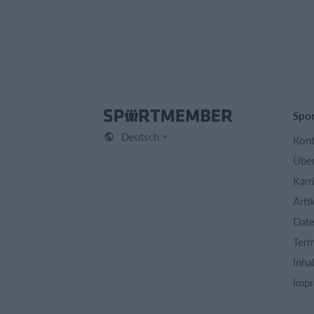
Spo
Deutsch
Kont
Über
Karr
Arti
Date
Term
Inha
Imp