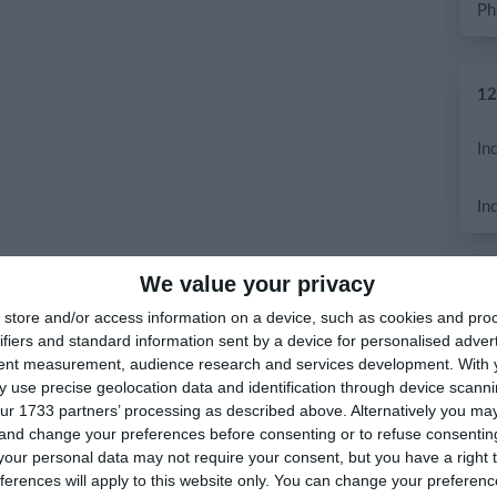
12.
We value your privacy
11.
store and/or access information on a device, such as cookies and pro
In
ifiers and standard information sent by a device for personalised adver
tent measurement, audience research and services development.
With 
 use precise geolocation data and identification through device scanni
In
ur 1733 partners’ processing as described above. Alternatively you m
 and change your preferences before consenting or to refuse consentin
our personal data may not require your consent, but you have a right t
ferences will apply to this website only. You can change your preferen
5. 