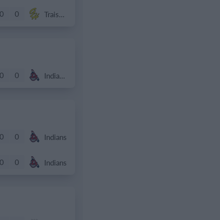
0
0
Traiskirchen Grasshoppers
0
0
Indians 2
0
0
Indians
0
0
Indians