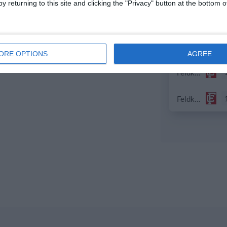
y returning to this site and clicking the "Privacy" button at the bottom
Indians 2
Indians 2
ORE OPTIONS
AGREE
Feldkirch Cardinals U10
Feldkirch Cardinals U10