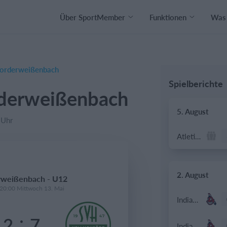
Über SportMember
Funktionen
Was 
Vorderweißenbach
Spielberichte
rderweißenbach
5. August
 Uhr
Atletico Graz
2. August
rweißenbach - U12
 20:00 Mittwoch 13. Mai
Indians 2
:
2
7
Indians 2