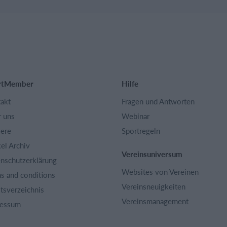
rtMember
Hilfe
akt
Fragen und Antworten
 uns
Webinar
iere
Sportregeln
kel Archiv
Vereinsuniversum
nschutzerklärung
Websites von Vereinen
s and conditions
Vereinsneuigkeiten
ltsverzeichnis
Vereinsmanagement
ressum