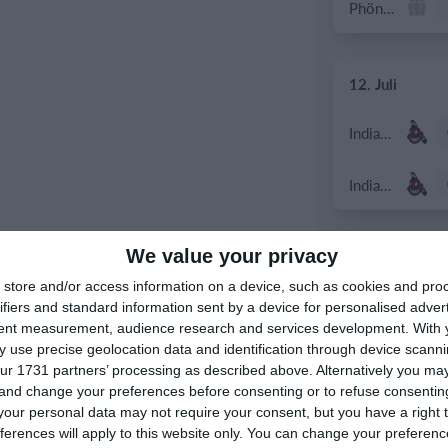
Phönix Neuhart
12. Juli
Indians Juniors U16
Indians Juniors U16
We value your privacy
11. Juli
store and/or access information on a device, such as cookies and pro
Indians
ifiers and standard information sent by a device for personalised adver
tent measurement, audience research and services development.
With 
 use precise geolocation data and identification through device scanni
Indians
ur 1731 partners’ processing as described above. Alternatively you m
 and change your preferences before consenting or to refuse consentin
our personal data may not require your consent, but you have a right t
ferences will apply to this website only. You can change your preferen
5. Juli