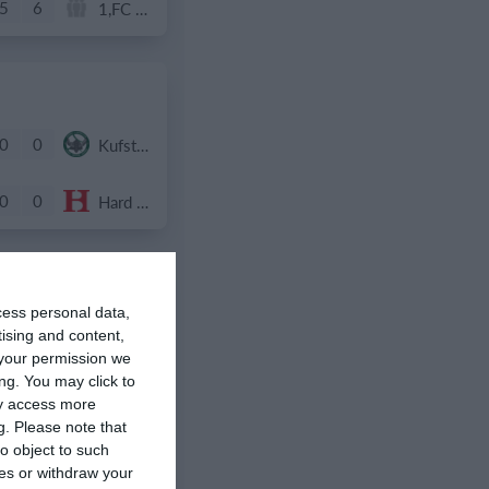
5
6
1,FC St. Peter
0
0
Kufstein Vikings U16
0
0
Hard Bulls U16
cess personal data,
0
0
Vienna Metrostars
tising and content,
your permission we
ng. You may click to
0
0
Vienna Metrostars
ay access more
g.
Please note that
o object to such
ces or withdraw your