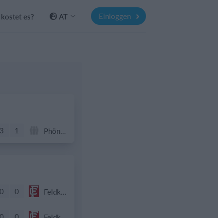
Einloggen
kostet es?
AT
3
1
Phönix Neuhart
0
0
Feldkirch Cardinals
0
0
Feldkirch Cardinals