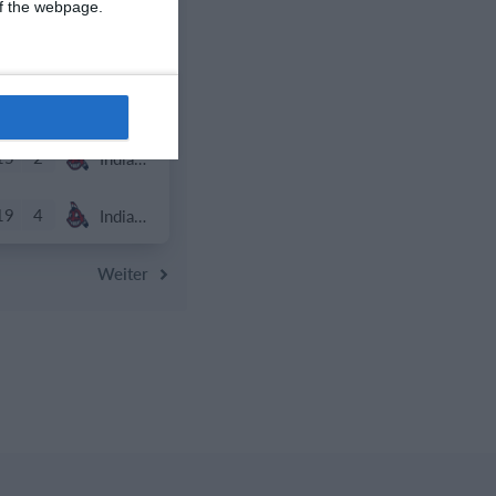
 of the webpage.
8
0
Schwaz Tigers
20
8
Schwaz Tigers
15
2
Indians Kids U10
19
4
Indians Kids U10
Weiter