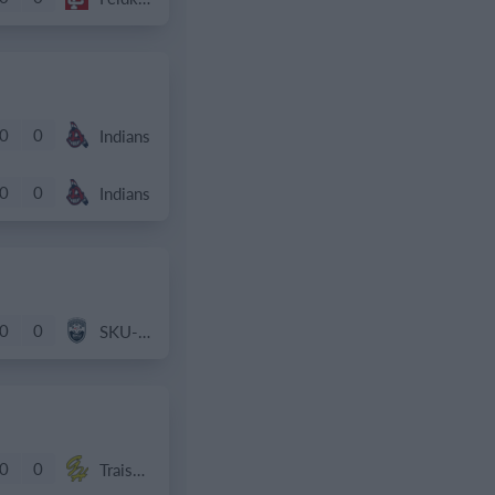
0
0
Indians
0
0
Indians
0
0
SKU-AMA
0
0
Traiskirchen Grasshoppers