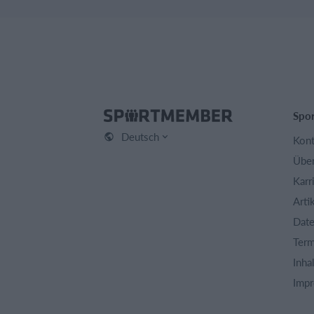
Spo
Deutsch
Kont
Über
Karr
Arti
Date
Term
Inha
Imp