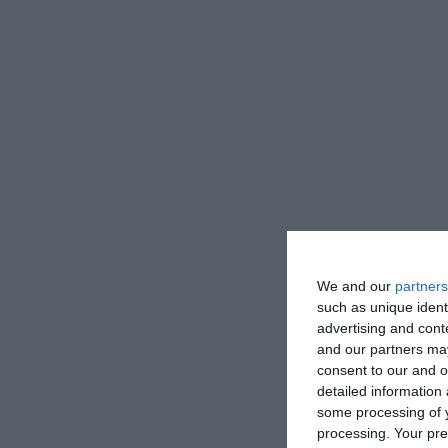
We and our
partners
such as unique ident
advertising and con
and our partners may
consent to our and o
detailed information
some processing of y
processing. Your pre