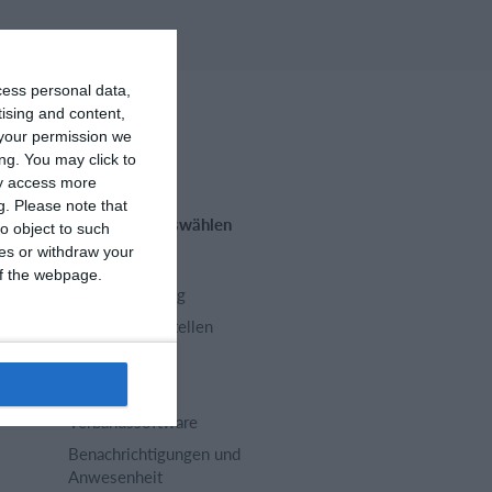
cess personal data,
tising and content,
your permission we
ng. You may click to
ay access more
g.
Please note that
Funktionen auswählen
o object to such
ces or withdraw your
Trainingsplan
 of the webpage.
Mitgliedsbeitrag
Homepage erstellen
Vereins App
Belegungsplan
Verbandssoftware
Benachrichtigungen und
Anwesenheit