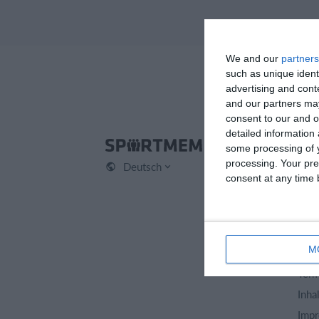
We and our
partners
such as unique ident
advertising and con
and our partners may
consent to our and o
detailed information
Spo
some processing of y
processing. Your pre
Deutsch
Kont
consent at any time b
Über
Karr
Arti
M
Date
Term
Inha
Imp