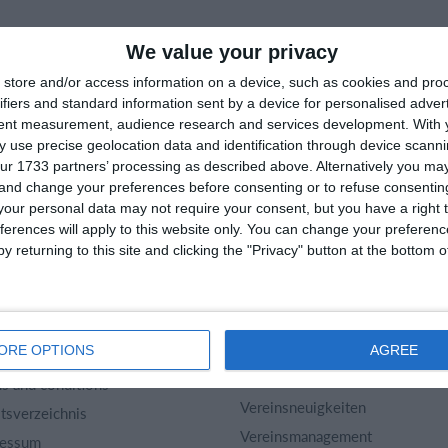
We value your privacy
store and/or access information on a device, such as cookies and pro
ifiers and standard information sent by a device for personalised adver
tent measurement, audience research and services development.
With 
 use precise geolocation data and identification through device scanni
ur 1733 partners’ processing as described above. Alternatively you m
 and change your preferences before consenting or to refuse consentin
rtMember
Hilfe
our personal data may not require your consent, but you have a right t
ferences will apply to this website only. You can change your preferen
akt
Fragen und Antworten
y returning to this site and clicking the "Privacy" button at the bottom
 uns
Webinar
iere
Sportregeln
kel Archiv
Vereinsuniversum
ORE OPTIONS
AGREE
nschutzerklärung
Websites von Vereinen
s and conditions
Vereinsneuigkeiten
ltsverzeichnis
Vereinsmanagement
ressum