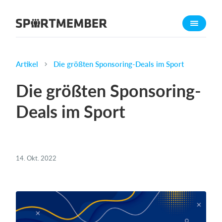
Über SportMember
Über uns
Triff uns
Artikel
Die größten Sponsoring-Deals im Sport
Karriere
Die größten Sponsoring-
Funktionen
Deals im Sport
Trainingsplan
Mitgliedsbeitrag
Homepage erstellen
14. Okt. 2022
Vereins App
Belegungsplan
Was kostet es?
Deutsch