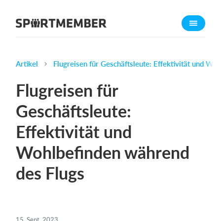
Über SportMember
Über uns
Triff uns
Artikel
Flugreisen für Geschäftsleute: Effektivität und Wo
Karriere
Flugreisen für
Funktionen
Geschäftsleute:
Trainingsplan
Effektivität und
Mitgliedsbeitrag
Homepage erstellen
Wohlbefinden während
Vereins App
des Flugs
Belegungsplan
Was kostet es?
Deutsch
15. Sept. 2023