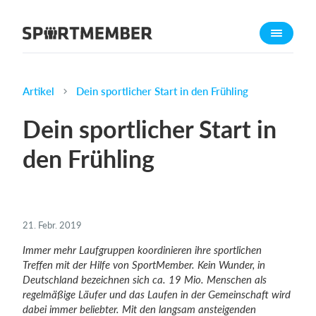
Über SportMember
Über uns
Triff uns
Artikel
Dein sportlicher Start in den Frühling
Karriere
Dein sportlicher Start in
Funktionen
den Frühling
Trainingsplan
Mitgliedsbeitrag
Homepage erstellen
21. Febr. 2019
Vereins App
Immer mehr Laufgruppen koordinieren ihre sportlichen
Belegungsplan
Treffen mit der Hilfe von SportMember. Kein Wunder, in
Deutschland bezeichnen sich ca. 19 Mio. Menschen als
Was kostet es?
regelmäßige Läufer und das Laufen in der Gemeinschaft wird
dabei immer beliebter. Mit den langsam ansteigenden
Deutsch