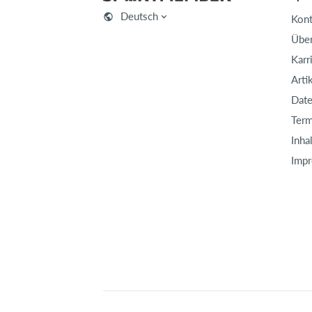
Deutsch
Kont
Über
Karr
Arti
Date
Term
Inha
Imp