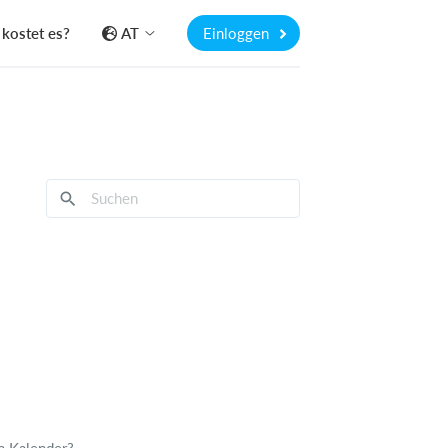
kostet es?
AT
Einloggen