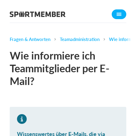
Über SportMember
Über uns
Triff uns
Fragen & Antworten
Teamadministration
Wie informie
Karriere
Wie informiere ich
Funktionen
Teammitglieder per E-
Trainingsplan
Mail?
Mitgliedsbeitrag
Homepage erstellen
Vereins App
Belegungsplan
Was kostet es?
Wissenswertes über E-Mails, die via
Deutsch