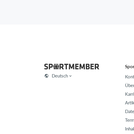
Spo
Deutsch
Kont
Über
Karr
Arti
Date
Term
Inha