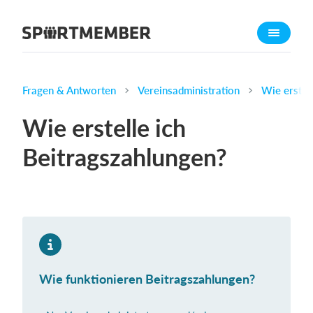
Über SportMember
Über uns
Triff uns
Fragen & Antworten
Vereinsadministration
Wie erstel
Karriere
Wie erstelle ich
Funktionen
Beitragszahlungen?
Trainingsplan
Mitgliedsbeitrag
Homepage erstellen
Vereins App
Belegungsplan
Wie funktionieren Beitragszahlungen?
Was kostet es?
Deutsch