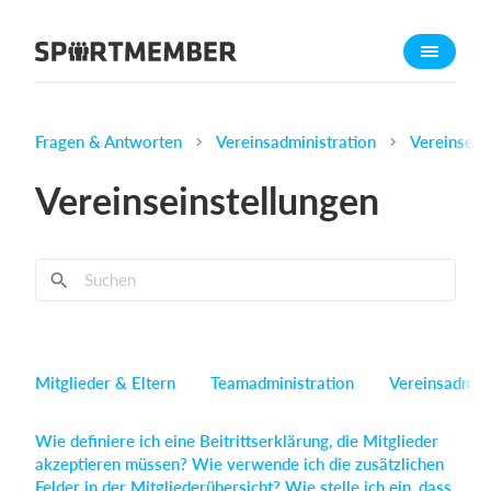
Über SportMember
Über uns
Triff uns
Fragen & Antworten
Vereinsadministration
Vereinsein
Karriere
Vereinseinstellungen
Funktionen
Trainingsplan
Mitgliedsbeitrag
Homepage erstellen
Vereins App
Mitglieder & Eltern
Teamadministration
Vereinsadmini
Belegungsplan
Wie definiere ich eine Beitrittserklärung, die Mitglieder
Was kostet es?
akzeptieren müssen?
Wie verwende ich die zusätzlichen
Deutsch
Felder in der Mitgliederübersicht?
Wie stelle ich ein, dass