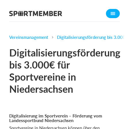
Über SportMember
Über uns
Triff uns
Vereinsmanagement
Digitalisierungsförderung bis 3.000€
Karriere
Digitalisierungsförderung
Funktionen
bis 3.000€ für
Trainingsplan
Sportvereine in
Mitgliedsbeitrag
Homepage erstellen
Niedersachsen
Vereins App
Belegungsplan
Digitalisierung im Sportverein – Förderung vom
Was kostet es?
Landessportbund Niedersachsen
Deutsch
Sportvereine in Niedersachsen können über den