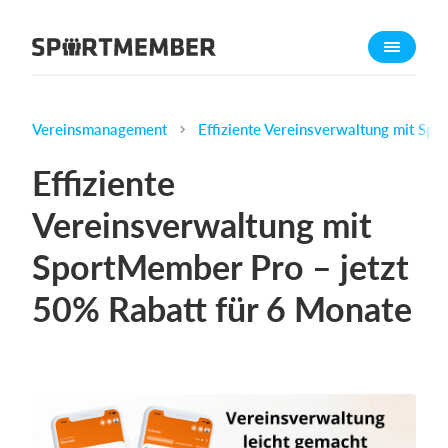
Über SportMember
Über uns
Triff uns
Vereinsmanagement
Effiziente Vereinsverwaltung mit Sp
Karriere
Effiziente
Funktionen
Vereinsverwaltung mit
Trainingsplan
SportMember Pro – jetzt
Mitgliedsbeitrag
Homepage erstellen
50% Rabatt für 6 Monate
Vereins App
Belegungsplan
Was kostet es?
Deutsch