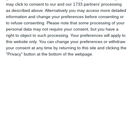
may click to consent to our and our 1733 partners’ processing
MILISIC
, Stefan 3/4,
LEHMANN
, Luis 2/2;
as described above. Alternatively you may access more detailed
information and change your preferences before consenting or
to refuse consenting.
Please note that some processing of your
2Minuten:
personal data may not require your consent, but you have a
right to object to such processing. Your preferences will apply to
NADAREVIC
, Adin 2;
this website only. You can change your preferences or withdraw
your consent at any time by returning to this site and clicking the
"Privacy" button at the bottom of the webpage.
Spielberichte
4. Juli
0
0
Schwechat Blue Bats
Indians
0
0
Indians
Schwechat Blue Bats