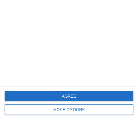
4
4
Infinites
Phönix Neuhart
11
8
Hard Bulls U10
Indians Kids U10
20. Juni
0
0
Vienna Wanderers
Indians
0
0
Vienna Wanderers
Indians
AGREE
19. Juni
MORE OPTIONS
9
5
U11
U10 Boys Neumarkt