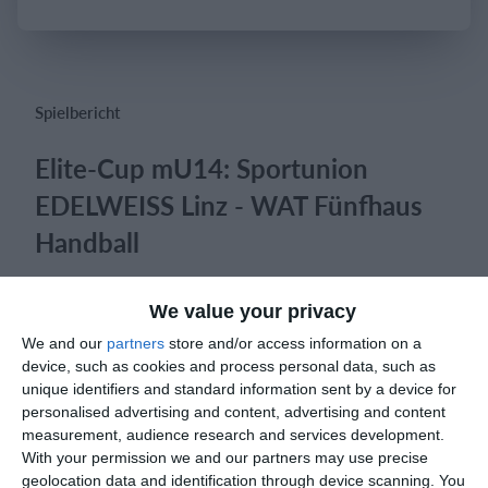
Einloggen
Spielbericht
Elite-Cup mU14: Sportunion
EDELWEISS Linz - WAT Fünfhaus
Handball
We value your privacy
Tore:
We and our
partners
store and/or access information on a
LEHMANN
, Luis 7,
NADAREVIC
, Adin 6,
MILISIC
, Stefan
device, such as cookies and process personal data, such as
6,
HAIN
, Valentin 5,
SCHWEIGHOFER
, Bernd 5,
unique identifiers and standard information sent by a device for
SOLLMANN
, Moritz 1;
personalised advertising and content, advertising and content
measurement, audience research and services development.
With your permission we and our partners may use precise
7Meter:
geolocation data and identification through device scanning. You