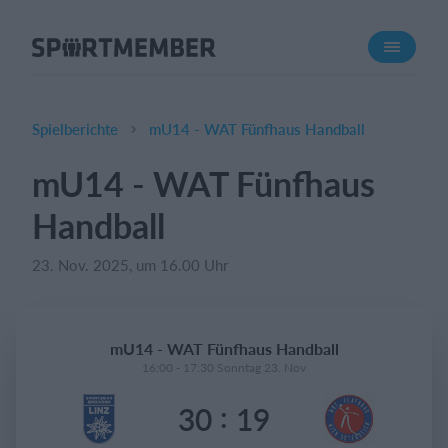
Über SportMember
Über uns
Triff uns
Spielberichte
mU14 - WAT Fünfhaus Handball
Karriere
mU14 - WAT Fünfhaus
Funktionen
Handball
Trainingsplan
Mitgliedsbeitrag
23. Nov. 2025, um 16.00 Uhr
Homepage erstellen
Vereins App
mU14 - WAT Fünfhaus Handball
Belegungsplan
16:00 - 17:30 Sonntag 23. Nov
:
30
19
Was kostet es?
Deutsch