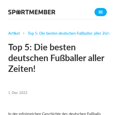
Über SportMember
Über uns
Triff uns
Artikel
Top 5: Die besten deutschen Fußballer aller Zeiten!
Karriere
Top 5: Die besten
Funktionen
deutschen Fußballer aller
Trainingsplan
Zeiten!
Mitgliedsbeitrag
Homepage erstellen
Vereins App
Belegungsplan
1. Dez. 2022
Was kostet es?
Deutsch
In der erfolgreichen Geschichte des deutschen Fußballs