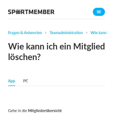
Über SportMember
Über uns
Triff uns
Fragen & Antworten
Teamadministration
Wie kann ich 
Karriere
Wie kann ich ein Mitglied
Funktionen
löschen?
Trainingsplan
Mitgliedsbeitrag
Homepage erstellen
App
PC
Vereins App
Belegungsplan
Was kostet es?
Gehe in die
Mitgliederübersicht
Deutsch