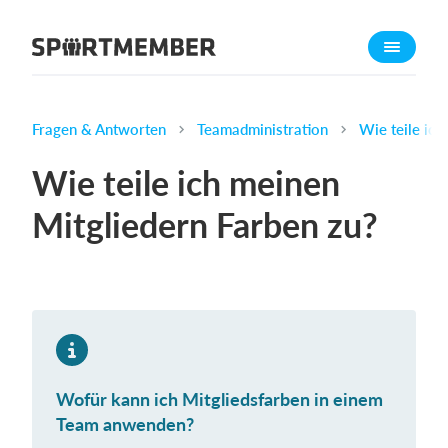
Über SportMember
Über uns
Triff uns
Fragen & Antworten
Teamadministration
Wie teile ich
Karriere
Wie teile ich meinen
Funktionen
Mitgliedern Farben zu?
Trainingsplan
Mitgliedsbeitrag
Homepage erstellen
Vereins App
Belegungsplan
Wofür kann ich Mitgliedsfarben in einem
Was kostet es?
Team anwenden?
Deutsch