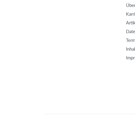
Über
Karr
Arti
Date
Term
Inha
Imp