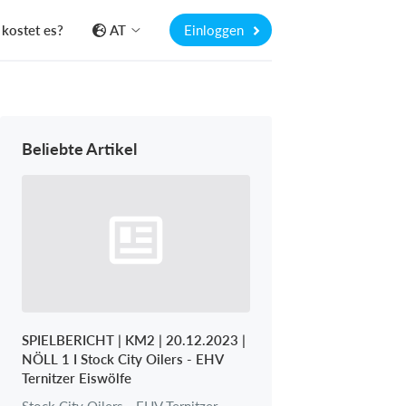
kostet es?
AT
Einloggen
Beliebte Artikel
SPIELBERICHT | KM2 | 20.12.2023 |
NÖLL 1 I Stock City Oilers - EHV
Ternitzer Eiswölfe
Stock City Oilers - EHV Ternitzer