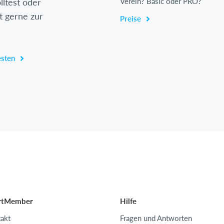
lltest oder
Verein? Basic oder PRO?
t gerne zur
Preise
esten
rtMember
Hilfe
akt
Fragen und Antworten